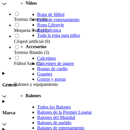
Niños
Ropa de fútbol
Terreno firme
(
40
)
Ropa de entrenamiento
Ropa Lifestyle
Ropa técnica
Moqueta-Turf
(
17
)
Toda la ropa para niños
Césped artificial
(
9
)
Accesorios
Terreno Blando
(
3
)
Calcetines
Calcetines de agarre
Fútbol Sala
(
3
)
Bragas de cuello
Guantes
Gorros y gorras
Balones y equipamiento
Género
Balones
Todos los Balones
Balones de la Premier League
Marca
Balones del Mundial
Balones de partido
Balones de entrenamiento