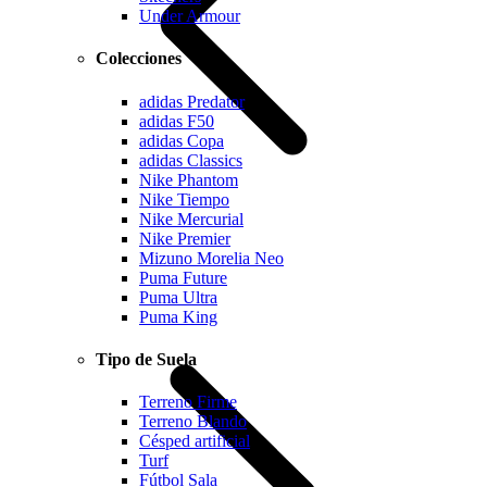
Under Armour
Colecciones
adidas Predator
adidas F50
adidas Copa
adidas Classics
Nike Phantom
Nike Tiempo
Nike Mercurial
Nike Premier
Mizuno Morelia Neo
Puma Future
Puma Ultra
Puma King
Tipo de Suela
Terreno Firme
Terreno Blando
Césped artificial
Turf
Fútbol Sala