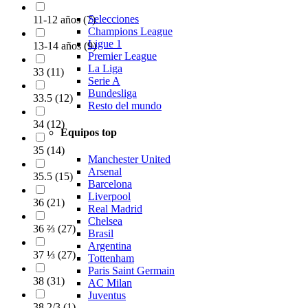
Selecciones
11-12 años
(
7
)
Champions League
Ligue 1
13-14 años
(
9
)
Premier League
La Liga
33
(
11
)
Serie A
Bundesliga
33.5
(
12
)
Resto del mundo
34
(
12
)
Equipos top
35
(
14
)
Manchester United
Arsenal
35.5
(
15
)
Barcelona
Liverpool
36
(
21
)
Real Madrid
Chelsea
36 ⅔
(
27
)
Brasil
Argentina
37 ⅓
(
27
)
Tottenham
Paris Saint Germain
38
(
31
)
AC Milan
Juventus
38 2/3
(
1
)