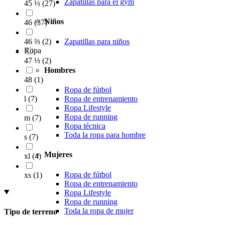
Zapatillas para el gym
45 ⅓
(
27
)
Niños
46
(
37
)
Zapatillas para niños
46 ⅔
(
2
)
Ropa
47 ⅓
(
2
)
Hombres
48
(
1
)
Ropa de fútbol
l
(
7
)
Ropa de entrenamiento
Ropa Lifestyle
Ropa de running
m
(
7
)
Ropa técnica
Toda la ropa para hombre
s
(
7
)
Mujeres
xl
(
4
)
Ropa de fútbol
xs
(
1
)
Ropa de entrenamiento
Ropa Lifestyle
Ropa de running
Toda la ropa de mujer
Tipo de terreno