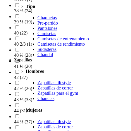
Tipo
38 ⅔
(
24
)
Chaquetas
39 ⅓
(
19
)
Pre-partido
Pantalones
40
(
22
)
Camisetas
Camisetas de entrenamiento
40 2/3
(
1
)
Camisetas de rendimiento
Sudaderas
Chándal
40 ⅔
(
28
)
Zapatillas
41 ⅓
(
20
)
Hombres
42
(
27
)
Zapatillas lifestyle
Zapatillas de correr
42 ⅔
(
26
)
Zapatillas para el gym
Chanclas
43 ⅓
(
33
)
Mujeres
44
(
31
)
Zapatillas lifestyle
44 ⅔
(
37
)
Zapatillas de correr