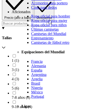
Accesorios para portero
Cinta para dedos
Aficionados
Ropa oficial para hombre
Precio (alto a bajo)
Descuento
Ropa oficial para mujer
Ropa oficial para niños
Últimas camisetas
Camisetas del Mundial
Tallas
Entrenamiento
Camisetas de fútbol retro
Equipaciones del Mundial
1
(
1
)
Francia
Alemania
3
(
1
)
España
Argentina
4
(
3
)
Argelia
Brasil
Nigeria
5
(
6
)
México
Portugal
7-8 años
(
6
)
Ligas
9-10 años
(
4
)