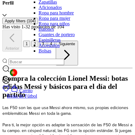
Zapatillas
Perfil
Aficionados
Ropa para hombre
Ropa para mujer
Apply filters (
104
)
Ropa para niños
Has visto 1-32 productos de 104
Balones
Guantes de portero
Espinilleras
1
2
3
4
Siguiente
Accesorios
Anterior
Bolsas
GEOLOCATION BUTTON: PORTUGAL
Compra la colección Lionel Messi: botas
adidas Messi y básicos para el día del
Carrito
partido
Botas de Fútbol
Las F50 son las que usa Messi ahora mismo, sus propias ediciones
emblemáticas Messi en toda la gama.
Para ti, la mejor opción es adaptar la sensación de las F50 de Messi a
tu campo. en césped natural, las FG son la opción estándar. Si juegas