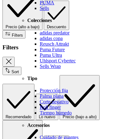
PUMA
Sells
Colecciones
Precio (alto a bajo)
Descuento
adidas predator
Filters
adidas copa
Reusch Attrakt
Filters
Puma Future
Puma Ultra
Uhlsport Cybertec
Sells Wrap
Sort
Tipo
Protección fija
Palma plana
Corte negativo
Roll finger
Tiempo húmedo
Recomendado
Lo nuevo
Precio (bajo a alto)
Accesorios
Cuidado de guantes