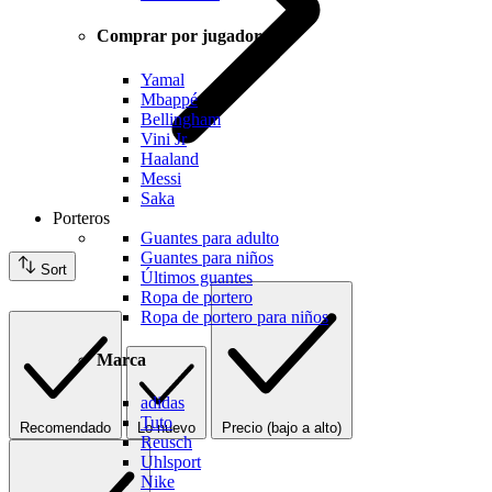
Comprar por jugador
Yamal
Mbappé
Bellingham
Vini Jr
Haaland
Messi
Saka
Porteros
Guantes para adulto
Guantes para niños
Sort
Últimos guantes
Ropa de portero
Ropa de portero para niños
Marca
adidas
Tuto
Recomendado
Lo nuevo
Precio (bajo a alto)
Reusch
Uhlsport
Nike