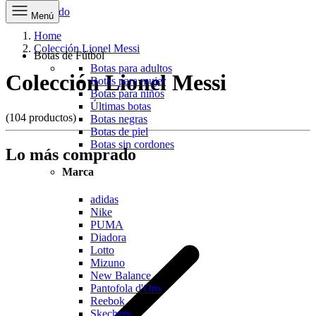
Ir al contenido
Menú
Home
Colección Lionel Messi
Botas de Fútbol
Botas para adultos
Colección Lionel Messi
Botas para mujer
Botas para niños
Últimas botas
(104 productos)
Botas negras
Botas de piel
Botas sin cordones
Lo más comprado
Marca
adidas
Nike
PUMA
Diadora
Lotto
Mizuno
New Balance
Pantofola d'Oro
Reebok
Skechers