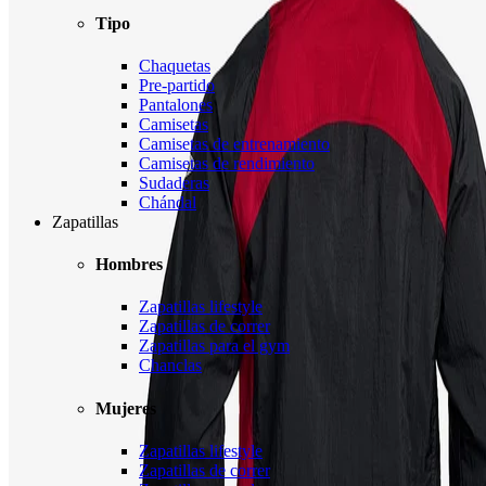
Tipo
Chaquetas
Pre-partido
Pantalones
Camisetas
Camisetas de entrenamiento
Camisetas de rendimiento
Sudaderas
Chándal
Zapatillas
Hombres
Zapatillas lifestyle
Zapatillas de correr
Zapatillas para el gym
Chanclas
Mujeres
Zapatillas lifestyle
Zapatillas de correr