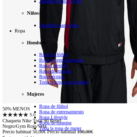
Zapatillas para el gym
Niños
Zapatillas para niños
Ropa
Hombres
Ropa de fútbol
Ropa de entrenamiento
Ropa Lifestyle
Ropa de running
Ropa técnica
Toda la ropa para hombre
Mujeres
Ropa de fútbol
50% MENOS
Ropa de entrenamiento
5.0
Ropa Lifestyle
Chaqueta Nike Total 90 Repel
Ropa de running
Negro/Gym Rojo/Vela
Toda la ropa de mujer
Precio habitual
50,00€
Precio habitual
100,00€