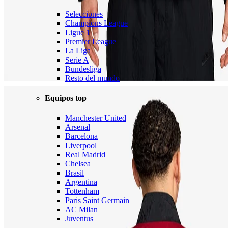
Selecciones
Champions League
Ligue 1
Premier League
La Liga
Serie A
Bundesliga
Resto del mundo
Equipos top
Manchester United
Arsenal
Barcelona
Liverpool
Real Madrid
Chelsea
Brasil
Argentina
Tottenham
Paris Saint Germain
AC Milan
Juventus