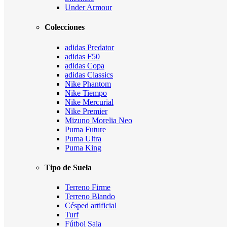
Under Armour
Colecciones
adidas Predator
adidas F50
adidas Copa
adidas Classics
Nike Phantom
Nike Tiempo
Nike Mercurial
Nike Premier
Mizuno Morelia Neo
Puma Future
Puma Ultra
Puma King
Tipo de Suela
Terreno Firme
Terreno Blando
Césped artificial
Turf
Fútbol Sala