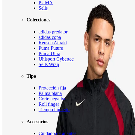
PUMA
Sells
Colecciones
adidas predator
adidas copa
Reusch Attrakt
Puma Future
Puma Ultra
Uhlsport Cybertec
Sells Wrap
Tipo
Protección fija
Palma plana
Corte negativo
Roll finger
Tiempo húmedo
Accesorios
Cuidado de guantes