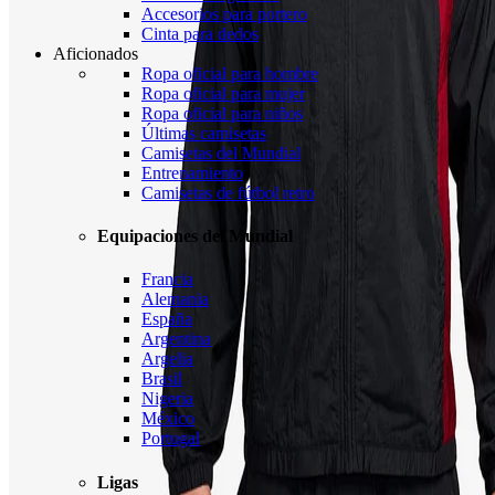
Accesorios para portero
Cinta para dedos
Aficionados
Ropa oficial para hombre
Ropa oficial para mujer
Ropa oficial para niños
Últimas camisetas
Camisetas del Mundial
Entrenamiento
Camisetas de fútbol retro
Equipaciones del Mundial
Francia
Alemania
España
Argentina
Argelia
Brasil
Nigeria
México
Portugal
Ligas