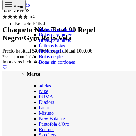
Ir al contenido
Menú
50% MENOS
5.0
Botas de Fútbol
Chaqueta Nike Total 90 Repel
Botas para adultos
Botas para mujer
Negro/Gym Rojo/Vela
Botas para niños
Últimas botas
Precio habitual
50,00€
Precio habitual
100,00€
Botas negras
Botas de piel
Precio por unidad
/
por
Impuestos incluidos.
Botas sin cordones
Marca
adidas
Nike
PUMA
Diadora
Lotto
Mizuno
New Balance
Pantofola d'Oro
Reebok
Skechers