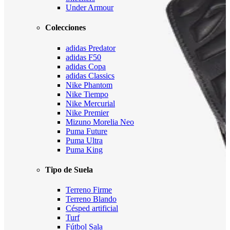
Under Armour
Colecciones
adidas Predator
adidas F50
adidas Copa
adidas Classics
Nike Phantom
Nike Tiempo
Nike Mercurial
Nike Premier
Mizuno Morelia Neo
Puma Future
Puma Ultra
Puma King
Tipo de Suela
Terreno Firme
Terreno Blando
Césped artificial
Turf
Fútbol Sala