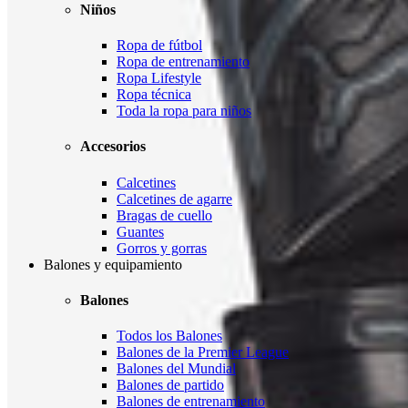
Niños
Ropa de fútbol
Ropa de entrenamiento
Ropa Lifestyle
Ropa técnica
Toda la ropa para niños
Accesorios
Calcetines
Calcetines de agarre
Bragas de cuello
Guantes
Gorros y gorras
Balones y equipamiento
Balones
Todos los Balones
Balones de la Premier League
Balones del Mundial
Balones de partido
Balones de entrenamiento