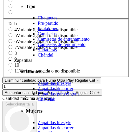
Tipo
Chaquetas
Pre-partido
Talla
Pantalones
4
Variante agotada o no disponible
Camisetas
5
Variante agotada o no disponible
Camisetas de entrenamiento
6
Variante agotada o no disponible
Camisetas de rendimiento
7
Variante agotada o no disponible
Sudaderas
8
Chándal
9
Zapatillas
10
11
Variante agotada o no disponible
Hombres
Disminuir cantidad para Puma Ultra Play Regular Cut
Zapatillas lifestyle
Zapatillas de correr
Aumentar cantidad para Puma Ultra Play Regular Cut
Zapatillas para el gym
Cantidad máxima alcanzada
Chanclas
Seleccionar talla
Mujeres
Zapatillas lifestyle
Zapatillas de correr