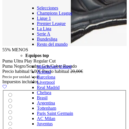
Selecciones
Champions League
Ligue 1
Premier League
La Liga
Serie A
Bundesliga
Resto del mundo
55% MENOS
Equipos top
Puma Ultra Play Regular Cut
Puma Negro/Sombra Gris/Cobre Rosado
Manchester United
Precio habitual
9,00€
Precio habitual
20,00€
Arsenal
Precio por unidad
/
por
Barcelona
Impuestos incluidos.
Liverpool
Real Madrid
Chelsea
Brasil
Argentina
Tottenham
Paris Saint Germain
AC Milan
Juventus