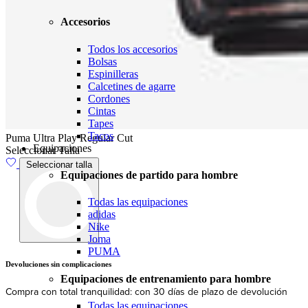
Accesorios
Todos los accesorios
Bolsas
Espinilleras
Calcetines de agarre
Cordones
Cintas
Tapes
Tacos
Puma Ultra Play Regular Cut
Equipaciones
Seleccionar Talla
Seleccionar talla
Equipaciones de partido para hombre
Todas las equipaciones
adidas
Nike
Joma
PUMA
Devoluciones sin complicaciones
E
Equipaciones de entrenamiento para hombre
Compra con total tranquilidad: con 30 días de plazo de devolución
E
Todas las equipaciones