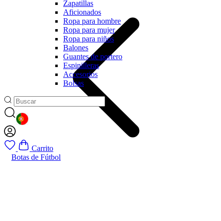
Zapatillas
Aficionados
Ropa para hombre
Ropa para mujer
Ropa para niños
Balones
Guantes de portero
Espinilleras
Accesorios
Bolsas
GEOLOCATION BUTTON: PORTUGAL
Carrito
Botas de Fútbol