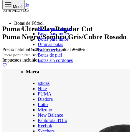
Ir al contenido
Menú
55% MENOS
Botas de Fútbol
Puma Ultra Play Regular Cut
Botas para adultos
Botas para mujer
Puma Negro/Sombra Gris/Cobre Rosado
Botas para niños
Últimas botas
Precio habitual
9,00€
Precio habitual
20,00€
Botas negras
Botas de piel
Precio por unidad
/
por
Impuestos incluidos.
Botas sin cordones
Marca
adidas
Nike
PUMA
Diadora
Lotto
Mizuno
New Balance
Pantofola d'Oro
Reebok
Skechers