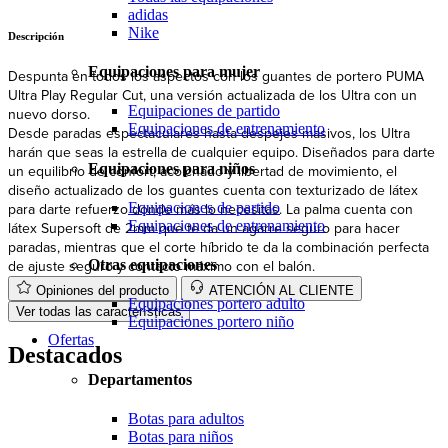
adidas
Nike
Descripción
Equipaciones para mujer
Despunta en todos los aspectos con los guantes de portero PUMA
Ultra Play Regular Cut, una versión actualizada de los Ultra con un
Equipaciones de partido
nuevo dorso.
Equipaciones de entrenamiento
Desde paradas espectaculares hasta despejes masivos, los Ultra
harán que seas la estrella de cualquier equipo. Diseñados para darte
Equipaciones para niños
un equilibrio de confort, acolchado y libertad de movimiento, el
diseño actualizado de los guantes cuenta con texturizado de látex
Equipaciones de partido
para darte refuerzo donde más lo necesitas. La palma cuenta con
Equipaciones de entrenamiento
látex Supersoft de 2mm que te da un agarre seguro para hacer
paradas, mientras que el corte híbrido te da la combinación perfecta
de ajuste seguro y contacto máximo con el balón.
Otras equipaciones
Opiniones del producto
ATENCIÓN AL CLIENTE
Equipaciones portero adulto
Ver todas las características
Equipaciones portero niño
Ofertas
Destacados
Departamentos
Botas para adultos
Botas para niños