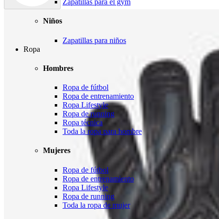
Zapatillas para el gym
Niños
Zapatillas para niños
Ropa
Hombres
Ropa de fútbol
Ropa de entrenamiento
Ropa Lifestyle
Ropa de running
Ropa técnica
Toda la ropa para hombre
Mujeres
Ropa de fútbol
Ropa de entrenamiento
Ropa Lifestyle
Ropa de running
Toda la ropa de mujer