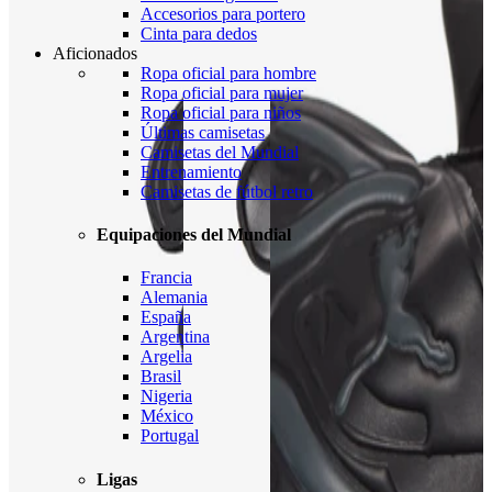
Accesorios para portero
Cinta para dedos
Aficionados
Ropa oficial para hombre
Ropa oficial para mujer
Ropa oficial para niños
Últimas camisetas
Camisetas del Mundial
Entrenamiento
Camisetas de fútbol retro
Equipaciones del Mundial
Francia
Alemania
España
Argentina
Argelia
Brasil
Nigeria
México
Portugal
Ligas