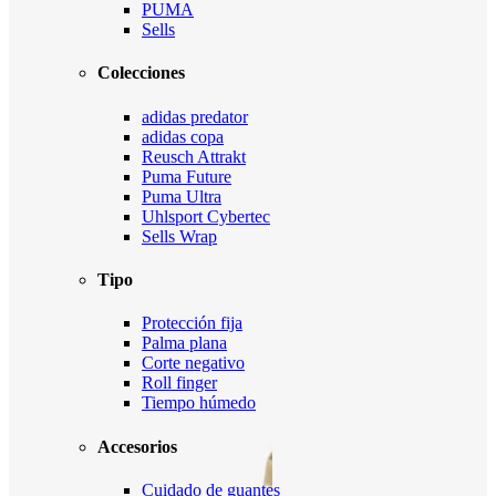
PUMA
Sells
Colecciones
adidas predator
adidas copa
Reusch Attrakt
Puma Future
Puma Ultra
Uhlsport Cybertec
Sells Wrap
Tipo
Protección fija
Palma plana
Corte negativo
Roll finger
Tiempo húmedo
Accesorios
Cuidado de guantes