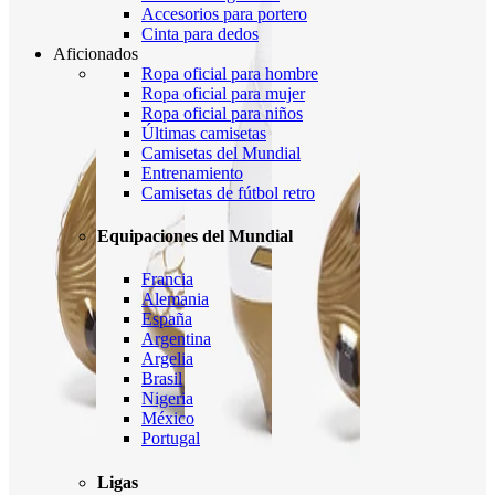
Accesorios para portero
Cinta para dedos
Aficionados
Ropa oficial para hombre
Ropa oficial para mujer
Ropa oficial para niños
Últimas camisetas
Camisetas del Mundial
Entrenamiento
Camisetas de fútbol retro
Equipaciones del Mundial
Francia
Alemania
España
Argentina
Argelia
Brasil
Nigeria
México
Portugal
Ligas