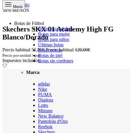
Ir al contenido
Menú
54% MENOS
Botas de Fútbol
Skechers SKX 01 Academy High FG
Botas para adultos
Botas para mujer
Blanco/Dorado
Botas para niños
Últimas botas
Precio habitual
55,00€
Precio habitual
120,00€
Botas negras
Botas de piel
Precio por unidad
/
por
Impuestos incluidos.
Botas sin cordones
Marca
adidas
Nike
PUMA
Diadora
Lotto
Mizuno
New Balance
Pantofola d'Oro
Reebok
Skechers