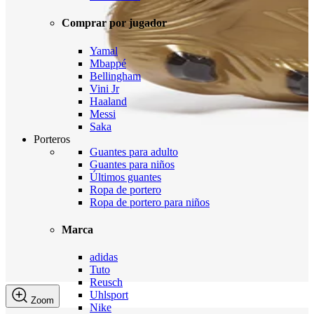
Comprar por jugador
Yamal
Mbappé
Bellingham
Vini Jr
Haaland
Messi
Saka
Porteros
Guantes para adulto
Guantes para niños
Últimos guantes
Ropa de portero
Ropa de portero para niños
Marca
adidas
Tuto
Reusch
Uhlsport
Zoom
Nike