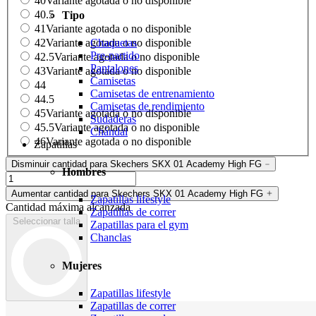
40
Variante agotada o no disponible
40.5
Tipo
41
Variante agotada o no disponible
Chaquetas
42
Variante agotada o no disponible
Pre-partido
42.5
Variante agotada o no disponible
Pantalones
43
Variante agotada o no disponible
Camisetas
44
Camisetas de entrenamiento
44.5
Camisetas de rendimiento
45
Variante agotada o no disponible
Sudaderas
45.5
Variante agotada o no disponible
Chándal
46
Variante agotada o no disponible
Zapatillas
Disminuir cantidad para Skechers SKX 01 Academy High FG
Hombres
Aumentar cantidad para Skechers SKX 01 Academy High FG
Zapatillas lifestyle
Cantidad máxima alcanzada
Zapatillas de correr
Seleccionar talla
Zapatillas para el gym
Chanclas
Mujeres
Zapatillas lifestyle
Zapatillas de correr