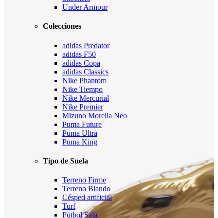
Under Armour
Colecciones
adidas Predator
adidas F50
adidas Copa
adidas Classics
Nike Phantom
Nike Tiempo
Nike Mercurial
Nike Premier
Mizuno Morelia Neo
Puma Future
Puma Ultra
Puma King
Tipo de Suela
Terreno Firme
Terreno Blando
Césped artificial
Turf
Fútbol Sala