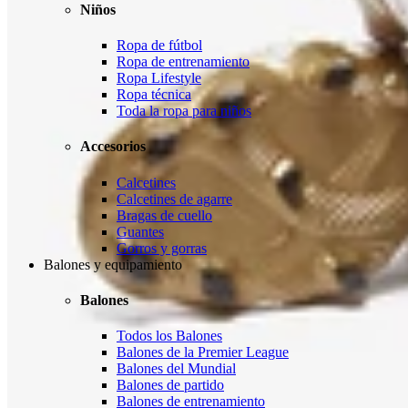
Niños
Ropa de fútbol
Ropa de entrenamiento
Ropa Lifestyle
Ropa técnica
Toda la ropa para niños
Accesorios
Calcetines
Calcetines de agarre
Bragas de cuello
Guantes
Gorros y gorras
Balones y equipamiento
Balones
Todos los Balones
Balones de la Premier League
Balones del Mundial
Balones de partido
Balones de entrenamiento