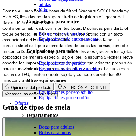
adidas
Nike
Domina el juego con las botas de fútbol Skechers SKX 01 Academy
High FG, llevadas por la superestrella de Inglaterra y jugador del
Equipaciones para mujer
Bayern Munich Harry Kane.
Confía en tu habilidad, confía en tus botas. Diseñadas para darte el
Equipaciones de partido
toque perfecto, las SKX combinan un ajuste óptimo con un tacto
Equipaciones de entrenamiento
excepcional del balón para que dictes el juego como Kane. La
carcasa sintética ligera acomoda pies de todas las formas, dándote
un confort supremo sin importar como te las ates gracias a los ojetes
Equipaciones para niños
colocados de manera especial. Bajo el pie, la espuma Skechers Move
absorbe los impactos y te da retorno de energía, dándote propulsión
Equipaciones de partido
para un movimiento seguro mientras giras y aceleras. La suela está
Equipaciones de entrenamiento
hecha de TPU, manteniéndote sujeto y cómodo durante los 90
minutos y más.
Otras equipaciones
Opiniones del producto
ATENCIÓN AL CLIENTE
Equipaciones portero adulto
Ver todas las características
Equipaciones portero niño
Ofertas
Guía de tipos de suela
Departamentos
Botas para adultos
Botas para niños