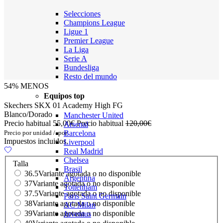
Selecciones
Champions League
Ligue 1
Premier League
La Liga
Serie A
Bundesliga
Resto del mundo
54% MENOS
Equipos top
Skechers SKX 01 Academy High FG
Blanco/Dorado
Manchester United
Precio habitual
55,00€
Precio habitual
120,00€
Arsenal
Precio por unidad
/
por
Barcelona
Impuestos incluidos.
Liverpool
Real Madrid
Chelsea
Talla
Brasil
36.5
Variante agotada o no disponible
Argentina
37
Variante agotada o no disponible
Tottenham
37.5
Variante agotada o no disponible
Paris Saint Germain
38
Variante agotada o no disponible
AC Milan
39
Variante agotada o no disponible
Juventus