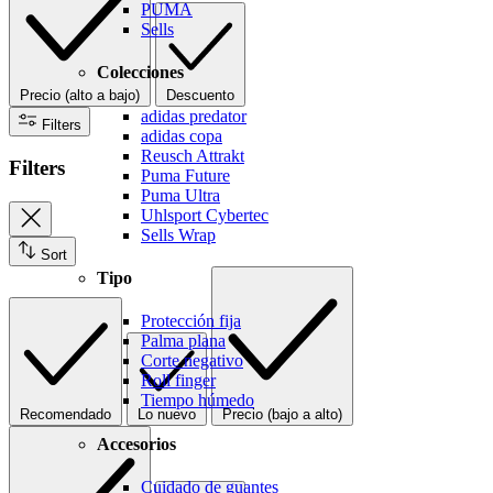
PUMA
Sells
Colecciones
Precio (alto a bajo)
Descuento
adidas predator
Filters
adidas copa
Reusch Attrakt
Filters
Puma Future
Puma Ultra
Uhlsport Cybertec
Sells Wrap
Sort
Tipo
Protección fija
Palma plana
Corte negativo
Roll finger
Tiempo húmedo
Recomendado
Lo nuevo
Precio (bajo a alto)
Accesorios
Cuidado de guantes