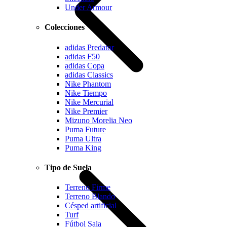
Under Armour
Colecciones
adidas Predator
adidas F50
adidas Copa
adidas Classics
Nike Phantom
Nike Tiempo
Nike Mercurial
Nike Premier
Mizuno Morelia Neo
Puma Future
Puma Ultra
Puma King
Tipo de Suela
Terreno Firme
Terreno Blando
Césped artificial
Turf
Fútbol Sala