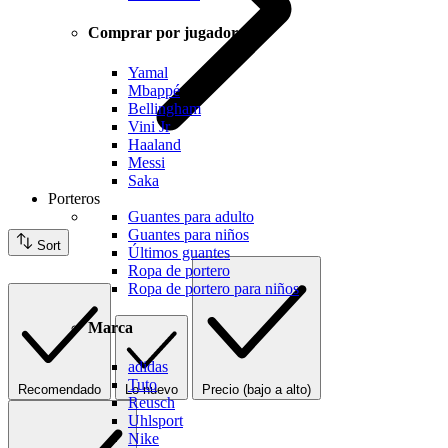
Comprar por jugador
Yamal
Mbappé
Bellingham
Vini Jr
Haaland
Messi
Saka
Porteros
Guantes para adulto
Guantes para niños
Sort
Últimos guantes
Ropa de portero
Ropa de portero para niños
Marca
adidas
Tuto
Recomendado
Lo nuevo
Precio (bajo a alto)
Reusch
Uhlsport
Nike