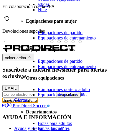
adidas
En colaboración con la PFA
Nike
Equipaciones para mujer
Devoluciones sencillas
P
Equipaciones de partido
Equipaciones de entrenamiento
Equipaciones para niños
Volver arriba
Equipaciones de partido
Equipaciones de entrenamiento
Suscríbete a nuestra newsletter para ofertas
exclusivas
Otras equipaciones
EMAIL
Equipaciones portero adulto
Suscribirse
Equipaciones portero niño
Ofertas
Gracias por suscribirte
Pro:Direct Soccer
Departamentos
AYUDA E INFORMACIÓN
Botas para adultos
Ayuda y Preguntas frecuentes
Botas para niños