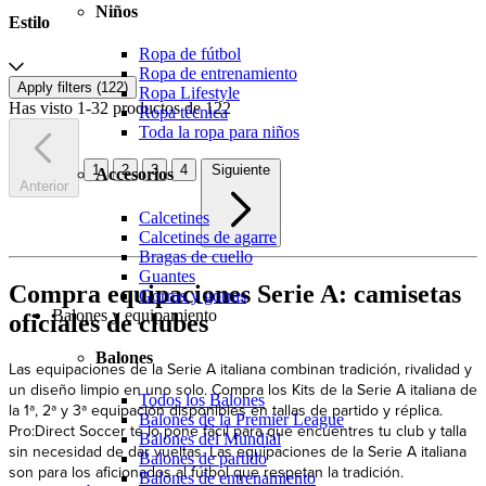
Niños
Estilo
Ropa de fútbol
Ropa de entrenamiento
Apply filters (
122
)
Ropa Lifestyle
Has visto 1-32 productos de 122
Ropa técnica
Toda la ropa para niños
1
2
3
4
Siguiente
Accesorios
Anterior
Calcetines
Calcetines de agarre
Bragas de cuello
Guantes
Compra equipaciones Serie A: camisetas
Gorros y gorras
Balones y equipamiento
oficiales de clubes
Balones
Las equipaciones de la Serie A italiana combinan tradición, rivalidad y
un diseño limpio en uno solo. Compra los Kits de la Serie A italiana de
Todos los Balones
la 1ª, 2ª y 3ª equipación disponibles en tallas de partido y réplica.
Balones de la Premier League
Pro:Direct Soccer te lo pone fácil para que encuentres tu club y talla
Balones del Mundial
sin necesidad de dar vueltas. Las equipaciones de la Serie A italiana
Balones de partido
son para los aficionados al fútbol que respetan la tradición.
Balones de entrenamiento