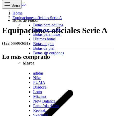
Ir al contenido
Menú
Home
Equipaciones oficiales Serie A
Botas de Fútbol
Botas para adultos
Equipaciones oficiales Serie A
Botas para mujer
Botas para niños
Últimas botas
(122 productos)
Botas negras
Botas de piel
Botas sin cordones
Lo más comprado
Marca
adidas
Nike
PUMA
Diadora
Lotto
Mizuno
New Balance
Pantofola d'Oro
Reebok
Skechers