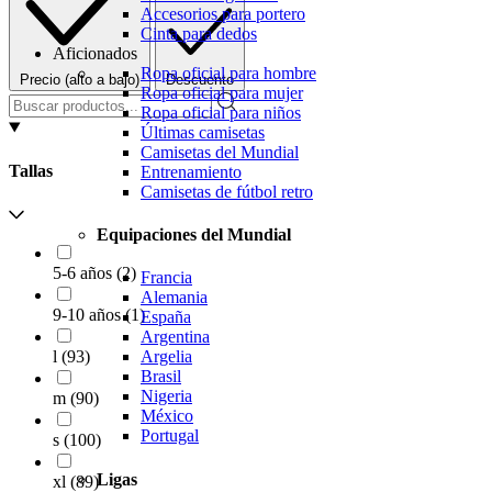
Accesorios para portero
Cinta para dedos
Aficionados
Ropa oficial para hombre
Precio (alto a bajo)
Descuento
Ropa oficial para mujer
Ropa oficial para niños
Últimas camisetas
Camisetas del Mundial
Tallas
Entrenamiento
Camisetas de fútbol retro
Equipaciones del Mundial
5-6 años
(
2
)
Francia
Alemania
9-10 años
(
1
)
España
Argentina
l
(
93
)
Argelia
Brasil
Nigeria
m
(
90
)
México
Portugal
s
(
100
)
Ligas
xl
(
89
)