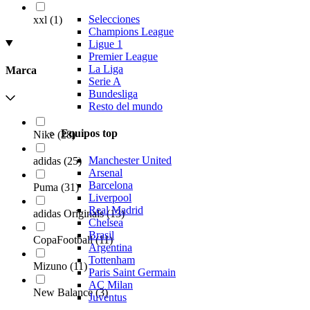
Selecciones
xxl
(
1
)
Champions League
Ligue 1
Premier League
La Liga
Marca
Serie A
Bundesliga
Resto del mundo
Equipos top
Nike
(
28
)
Manchester United
adidas
(
25
)
Arsenal
Barcelona
Puma
(
31
)
Liverpool
Real Madrid
adidas Originals
(
13
)
Chelsea
Brasil
CopaFootball
(
11
)
Argentina
Tottenham
Mizuno
(
11
)
Paris Saint Germain
AC Milan
New Balance
(
3
)
Juventus